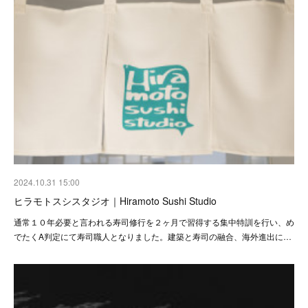
2024.10.31 15:00
ヒラモトスシスタジオ｜Hiramoto Sushi Studio
通常１０年必要と言われる寿司修行を２ヶ月で習得する集中特訓を行い、め
でたくA判定にて寿司職人となりました。建築と寿司の融合、海外進出に…