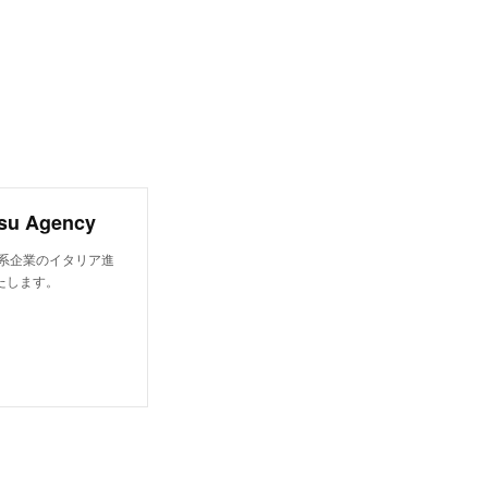
u Agency
系企業のイタリア進
たします。