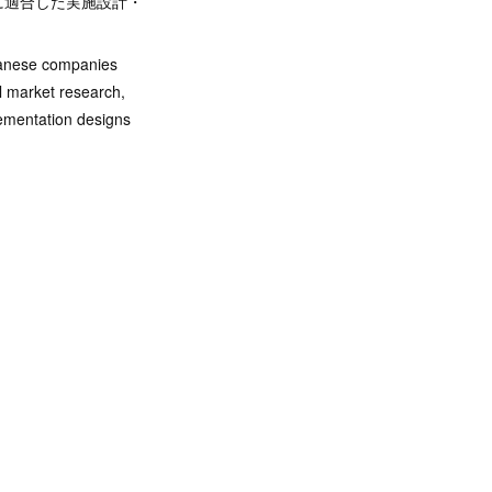
に適合した実施設計・
panese companies
al market research,
lementation designs