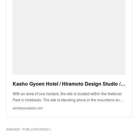
Kasho Gyoen Hotel / Hiramoto Design Studio / Hideyuki Hiramoto
With an area of one hectare, the site is located within the National
Park in Hokkaido. The site is standing alone in the mountains an…
architectureprize.com
AWARDS / PUBLICATIONS
(
51
)