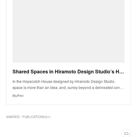
Shared Spaces in Hiramoto Design Studio’s Hopscotch House - BluPrint
In the Hopscotch House designed by Hiramoto Design Studio,
space is more than an idea, and, surely beyond a delineated con…
BluPrint
AWARDS / PUBLICATIONS
(
51
)