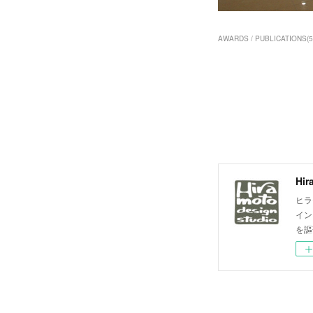
AWARDS / PUBLICATIONS
(
5
Hir
ヒラ
イン
を謳