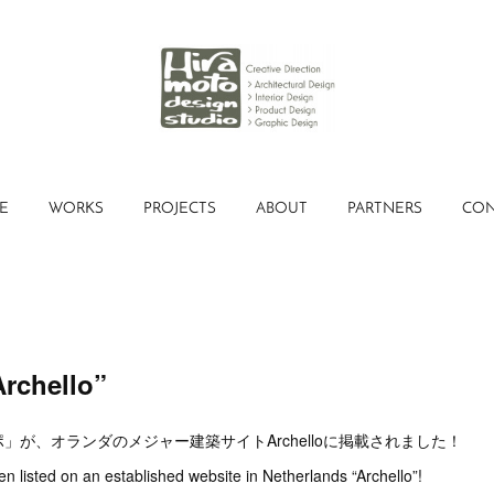
E
WORKS
PROJECTS
ABOUT
PARTNERS
CON
Archello”
」が、オランダのメジャー建築サイトArchelloに掲載されました！
en listed on an established website in Netherlands “Archello”!