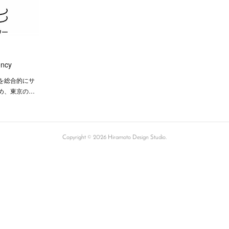
ency
を総合的にサ
め、東京の…
Copyright ©
2026
Hiramoto Design Studio
.